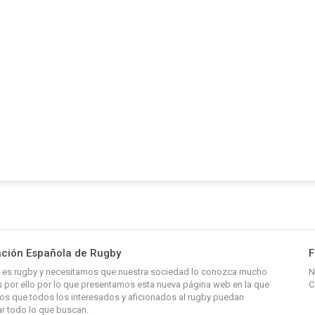
ción Española de Rugby
F
y, es rugby y necesitamos que nuestra sociedad lo conozca mucho
N
 por ello por lo que presentamos esta nueva página web en la que
C
s que todos los interesados y aficionados al rugby puedan
r todo lo que buscan.