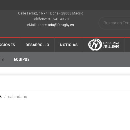
Calle Ferraz, 16 - 4º Dcha - 28008 Madrid
Teléfono: 91 541 49 78
eMail:
secretaria@ferugby.es
CCIONES
DESARROLLO
NOTICIAS
 B
EQUIPOS
B
calendario