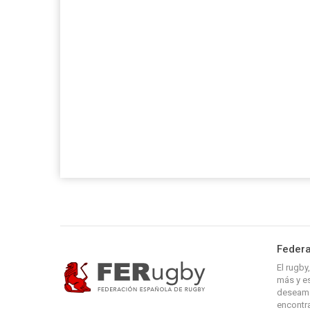
Federa
El rugb
más y es
deseamo
encontra