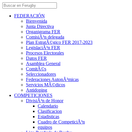
FEDERACIÓN
Bienvenida
Junta Directiva
Organigrama FER
ComisiÃ³n delegada
Plan EstratÃ©gico FER 2017-2023
LegislaciÃ³n FER
Procesos Electorales
Datos FER
Asamblea General
ComitÃ©s
Seleccionadores
Federaciones AutonÃ³micas
Servicios MÃ©dicos
Antidoping
COMPETICIONES
DivisiÃ³n de Honor
Calendario
Clasificacion
Estadisticas
Cuadro de CompeticiÃ³n
equipos