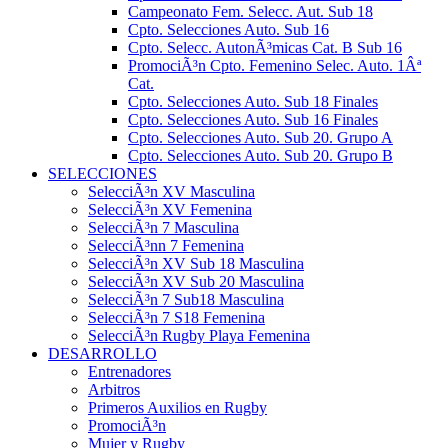
Campeonato Fem. Selecc. Aut. Sub 18
Cpto. Selecciones Auto. Sub 16
Cpto. Selecc. AutonÃ³micas Cat. B Sub 16
PromociÃ³n Cpto. Femenino Selec. Auto. 1Âª
Cat.
Cpto. Selecciones Auto. Sub 18 Finales
Cpto. Selecciones Auto. Sub 16 Finales
Cpto. Selecciones Auto. Sub 20. Grupo A
Cpto. Selecciones Auto. Sub 20. Grupo B
SELECCIONES
SelecciÃ³n XV Masculina
SelecciÃ³n XV Femenina
SelecciÃ³n 7 Masculina
SelecciÃ³nn 7 Femenina
SelecciÃ³n XV Sub 18 Masculina
SelecciÃ³n XV Sub 20 Masculina
SelecciÃ³n 7 Sub18 Masculina
SelecciÃ³n 7 S18 Femenina
SelecciÃ³n Rugby Playa Femenina
DESARROLLO
Entrenadores
Arbitros
Primeros Auxilios en Rugby
PromociÃ³n
Mujer y Rugby