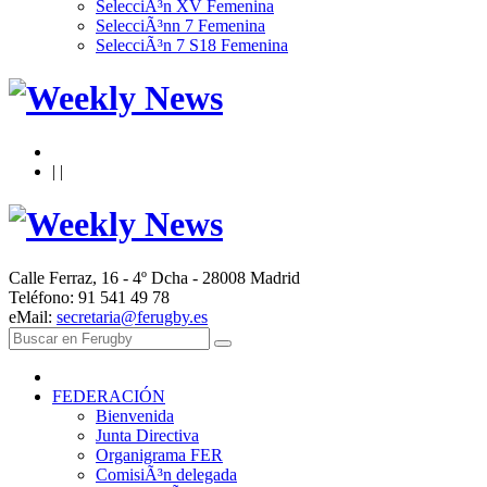
SelecciÃ³n XV Femenina
SelecciÃ³nn 7 Femenina
SelecciÃ³n 7 S18 Femenina
|
|
Calle Ferraz, 16 - 4º Dcha - 28008 Madrid
Teléfono: 91 541 49 78
eMail:
secretaria@ferugby.es
FEDERACIÓN
Bienvenida
Junta Directiva
Organigrama FER
ComisiÃ³n delegada