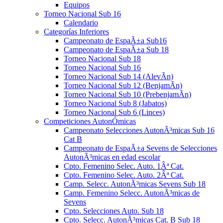
Equipos
Torneo Nacional Sub 16
Calendario
Categorías Inferiores
Campeonato de EspaÃ±a Sub16
Campeonato de EspaÃ±a Sub 18
Torneo Nacional Sub 18
Torneo Nacional Sub 16
Torneo Nacional Sub 14 (AlevÃ­n)
Torneo Nacional Sub 12 (BenjamÃ­n)
Torneo Nacional Sub 10 (PrebenjamÃ­n)
Torneo Nacional Sub 8 (Jabatos)
Torneo Nacional Sub 6 (Linces)
Competiciones AutonÓmicas
Campeonato Selecciones AutonÃ³micas Sub 16
Cat B
Campeonato de EspaÃ±a Sevens de Selecciones
AutonÃ³micas en edad escolar
Cpto. Femenino Selec. Auto. 1Âª Cat.
Cpto. Femenino Selec. Auto. 2Âª Cat.
Camp. Selecc. AutonÃ³micas Sevens Sub 18
Camp. Femenino Selecc. AutonÃ³micas de
Sevens
Cpto. Selecciones Auto. Sub 18
Cpto. Selecc. AutonÃ³micas Cat. B Sub 18