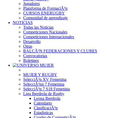
Jugadores
Plataforma de FormaciÃ³n
CURSOS ENERUGBY
Comunidad de aprendizaje
NOTICIAS
Todas las Noticias
Competiciones Nacionales
Competiciones Internacionales
Desarrollo
Otras
BALCÃ³N FEDERACIONES Y CLUBES
Convocatorias
Boletines
MUJER Y RUGBY
SelecciÃ³n XV Femenina
SelecciÃ³nn 7 Femenina
SelecciÃ³n 7 S18 Femenina
Liga Iberdrola de Rugby
Leona Iberdrola
Calendario
ClasificaciÃ³n
Estadisticas
Cuadro de CompeticiÃ³n