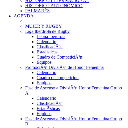
HISTÓRiCO INTERNACIONAL
HISTÓRiCO AUTONÓMICO
PALMARÉS
AGENDA
MUJER Y RUGBY
Liga Iberdrola de Rugby
Leona Iberdrola
Calendario
ClasificaciÃ³n
Estadisticas
Cuadro de CompeticiÃ³n
Equipos
PromociÃ³n DivisiÃ³n de Honor Femenina
Calendario
Cuadro de competicion
Equipos
Fase de Ascenso a DivisiÃ³n Honor Femenina Grupo
A
Calendario
ClasificaciÃ³n
EstadÃ­sticas
Equipos
Fase de Ascenso a DivisiÃ³n Honor Femenina Grupo
B