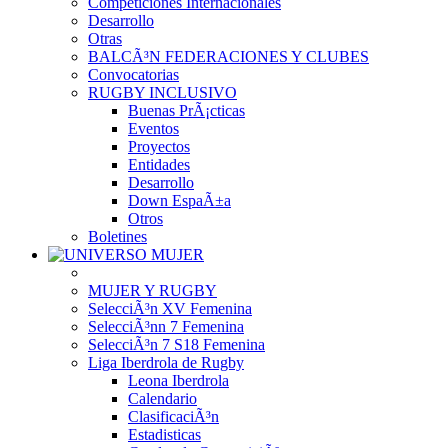
Competiciones Internacionales
Desarrollo
Otras
BALCÃ³N FEDERACIONES Y CLUBES
Convocatorias
RUGBY INCLUSIVO
Buenas PrÃ¡cticas
Eventos
Proyectos
Entidades
Desarrollo
Down EspaÃ±a
Otros
Boletines
MUJER Y RUGBY
SelecciÃ³n XV Femenina
SelecciÃ³nn 7 Femenina
SelecciÃ³n 7 S18 Femenina
Liga Iberdrola de Rugby
Leona Iberdrola
Calendario
ClasificaciÃ³n
Estadisticas