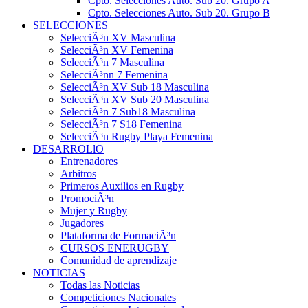
Cpto. Selecciones Auto. Sub 20. Grupo A
Cpto. Selecciones Auto. Sub 20. Grupo B
SELECCIONES
SelecciÃ³n XV Masculina
SelecciÃ³n XV Femenina
SelecciÃ³n 7 Masculina
SelecciÃ³nn 7 Femenina
SelecciÃ³n XV Sub 18 Masculina
SelecciÃ³n XV Sub 20 Masculina
SelecciÃ³n 7 Sub18 Masculina
SelecciÃ³n 7 S18 Femenina
SelecciÃ³n Rugby Playa Femenina
DESARROLlO
Entrenadores
Arbitros
Primeros Auxilios en Rugby
PromociÃ³n
Mujer y Rugby
Jugadores
Plataforma de FormaciÃ³n
CURSOS ENERUGBY
Comunidad de aprendizaje
NOTICIAS
Todas las Noticias
Competiciones Nacionales