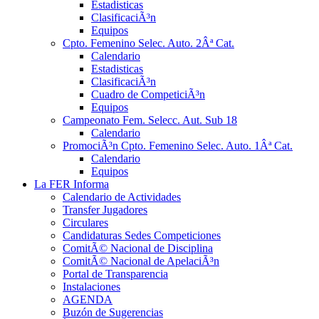
Estadisticas
ClasificaciÃ³n
Equipos
Cpto. Femenino Selec. Auto. 2Âª Cat.
Calendario
Estadisticas
ClasificaciÃ³n
Cuadro de CompeticiÃ³n
Equipos
Campeonato Fem. Selecc. Aut. Sub 18
Calendario
PromociÃ³n Cpto. Femenino Selec. Auto. 1Âª Cat.
Calendario
Equipos
La FER Informa
Calendario de Actividades
Transfer Jugadores
Circulares
Candidaturas Sedes Competiciones
ComitÃ© Nacional de Disciplina
ComitÃ© Nacional de ApelaciÃ³n
Portal de Transparencia
Instalaciones
AGENDA
Buzón de Sugerencias