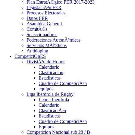
Plan EstratÃ©gico FER 2017-2023
LegislaciÃ³n FER
Procesos Electorales
Datos FER
Asamblea General
ComitÃ©s
Seleccionadores
Federaciones AutonÃ³micas
Servicios MÃ©dicos
Antidoping
CompeticiOnES
DivisiÃ³n de Honor
Calendario
Clasificacion
Estadisticas
Cuadro de CompeticiÃ³n
equipos
Liga Iberdrola de Rugby
Leona Iberdrola
Calendario
ClasificaciÃ³n
Estadisticas
Cuadro de CompeticiÃ³n
Equipos
Competicion Nacional sub 23 / B