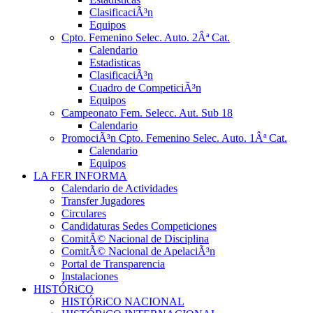
ClasificaciÃ³n
Equipos
Cpto. Femenino Selec. Auto. 2Âª Cat.
Calendario
Estadisticas
ClasificaciÃ³n
Cuadro de CompeticiÃ³n
Equipos
Campeonato Fem. Selecc. Aut. Sub 18
Calendario
PromociÃ³n Cpto. Femenino Selec. Auto. 1Âª Cat.
Calendario
Equipos
LA FER INFORMA
Calendario de Actividades
Transfer Jugadores
Circulares
Candidaturas Sedes Competiciones
ComitÃ© Nacional de Disciplina
ComitÃ© Nacional de ApelaciÃ³n
Portal de Transparencia
Instalaciones
HISTÓRiCO
HISTÓRiCO NACIONAL