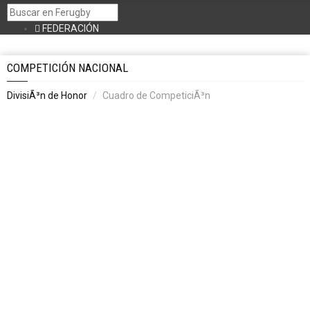
FEDERACIÓN
Bienvenida
Junta Directiva
COMPETICIÓN NACIONAL
Organigrama FER
ComisiÃ³n delegada
DivisiÃ³n de Honor
Cuadro de CompeticiÃ³n
Plan EstratÃ©gico FER 2017-2023
LegislaciÃ³n FER
Procesos Electorales
Datos FER
Asamblea General
ComitÃ©s
Seleccionadores
Federaciones AutonÃ³micas
Servicios MÃ©dicos
Antidoping
COMPETICIONES
DivisiÃ³n de Honor
Calendario
Clasificacion
Estadisticas
Cuadro de CompeticiÃ³n