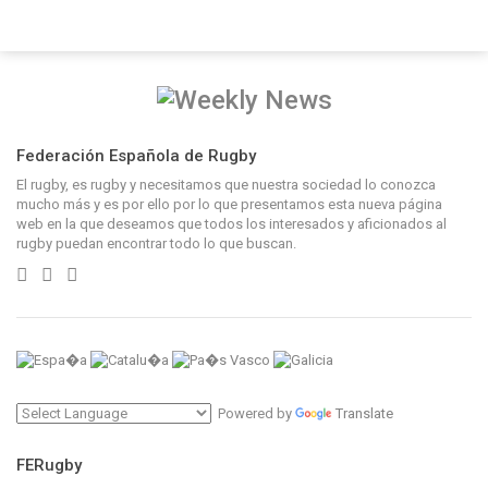
Estadisticas
Cuadro de CompeticiÃ³n
Equipos
DivisiÃ³n de Honor B grupo B
Calendario
ClasificaciÃ³n
Estadisticas
Federación Española de Rugby
Cuadro de CompeticiÃ³n
Equipos
El rugby, es rugby y necesitamos que nuestra sociedad lo conozca
Ascenso DivisiÃ³n Honor B. Grupo B
mucho más y es por ello por lo que presentamos esta nueva página
Calendario
web en la que deseamos que todos los interesados y aficionados al
rugby puedan encontrar todo lo que buscan.
EstadÃ­sticas
Cuadro de CompeticiÃ³n
Equipos
DivisiÃ³n de Honor B Grupo C
Calendario
ClasificaciÃ³n
Estadisticas
Cuadro de CompeticiÃ³n
Powered by
Translate
Equipos
Ascenso DivisiÃ³n Honor B. Grupo C
Calendario
FERugby
EstadÃ­sticas