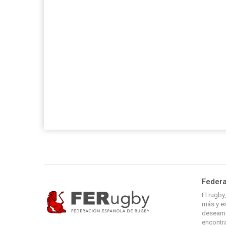
Federa
El rugb
más y es
deseamo
encontra