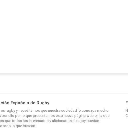
ción Española de Rugby
F
y, es rugby y necesitamos que nuestra sociedad lo conozca mucho
N
 por ello por lo que presentamos esta nueva página web en la que
C
s que todos los interesados y aficionados al rugby puedan
r todo lo que buscan.