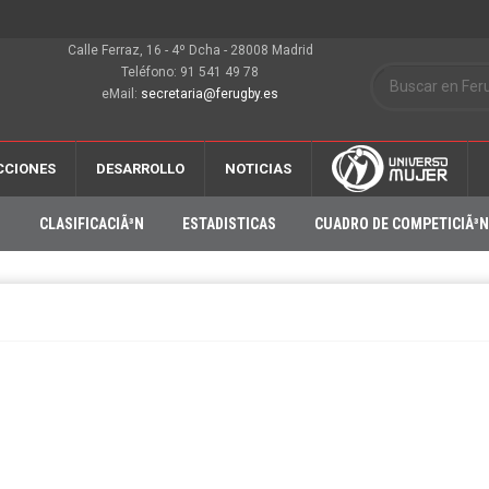
Calle Ferraz, 16 - 4º Dcha - 28008 Madrid
Teléfono: 91 541 49 78
eMail:
secretaria@ferugby.es
CCIONES
DESARROLLO
NOTICIAS
O
CLASIFICACIÃ³N
ESTADISTICAS
CUADRO DE COMPETICIÃ³N