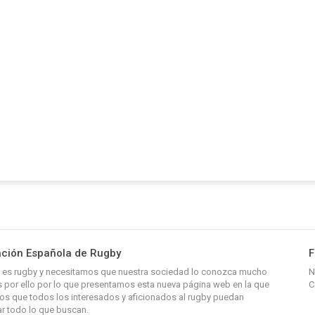
ción Española de Rugby
F
y, es rugby y necesitamos que nuestra sociedad lo conozca mucho
N
 por ello por lo que presentamos esta nueva página web en la que
C
s que todos los interesados y aficionados al rugby puedan
r todo lo que buscan.