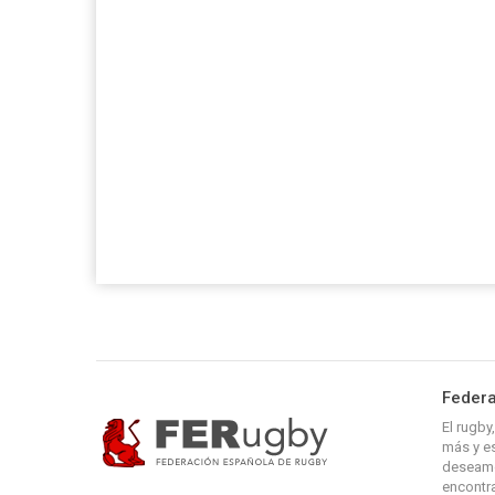
Federa
El rugb
más y es
deseamo
encontra