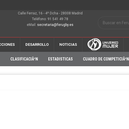
Calle Ferraz, 16 - 4º Dcha - 28008 Madrid
Teléfono: 91 541 49 78
eMail:
secretaria@ferugby.es
CCIONES
DESARROLLO
NOTICIAS
O
CLASIFICACIÃ³N
ESTADISTICAS
CUADRO DE COMPETICIÃ³N