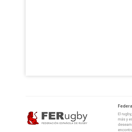
Federa
El rugb
más y es
deseamo
encontra