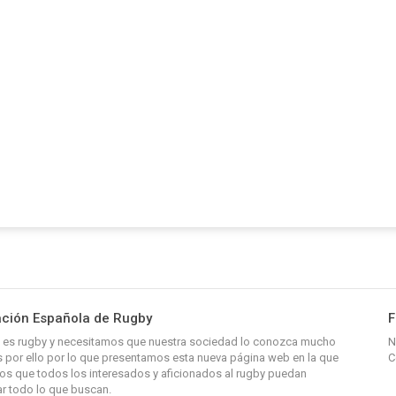
ción Española de Rugby
F
y, es rugby y necesitamos que nuestra sociedad lo conozca mucho
N
 por ello por lo que presentamos esta nueva página web en la que
C
s que todos los interesados y aficionados al rugby puedan
r todo lo que buscan.