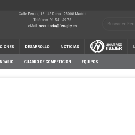
Calle Ferraz, 16 - 4º Dcha - 28008 Madrid
Teléfono: 91 541 49 78
eMail:
secretaria@ferugby.es
CIONES
DESARROLLO
NOTICIAS
NDARIO
CUADRO DE COMPETICION
EQUIPOS