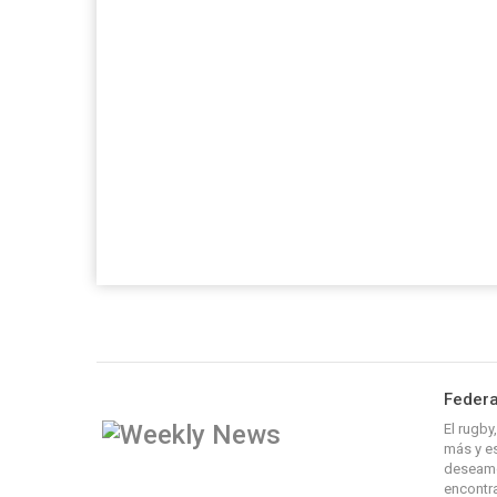
Federa
El rugb
más y es
deseamo
encontra