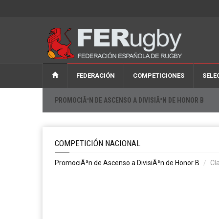
FEDERACIÓN
COMPETICIONES
SELE
PROMOCIÃ³N DE ASCENSO A DIVISIÃ³N DE HONOR B
COMPETICIÓN NACIONAL
PromociÃ³n de Ascenso a DivisiÃ³n de Honor B
Cl