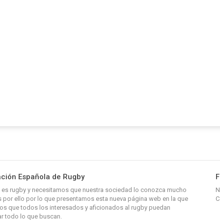
ción Española de Rugby
F
y, es rugby y necesitamos que nuestra sociedad lo conozca mucho
N
 por ello por lo que presentamos esta nueva página web en la que
C
s que todos los interesados y aficionados al rugby puedan
r todo lo que buscan.