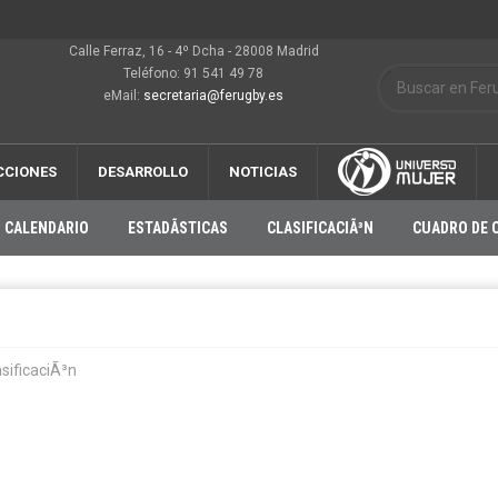
Calle Ferraz, 16 - 4º Dcha - 28008 Madrid
Teléfono: 91 541 49 78
eMail:
secretaria@ferugby.es
CCIONES
DESARROLLO
NOTICIAS
CALENDARIO
ESTADÃ­STICAS
CLASIFICACIÃ³N
CUADRO DE 
asificaciÃ³n