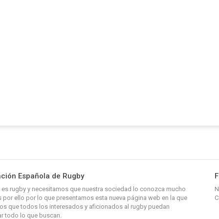
ción Española de Rugby
F
y, es rugby y necesitamos que nuestra sociedad lo conozca mucho
N
 por ello por lo que presentamos esta nueva página web en la que
C
s que todos los interesados y aficionados al rugby puedan
r todo lo que buscan.