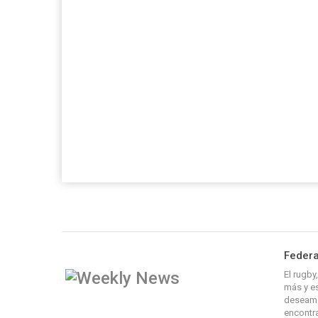
Federa
El rugb
más y es
deseamo
encontra