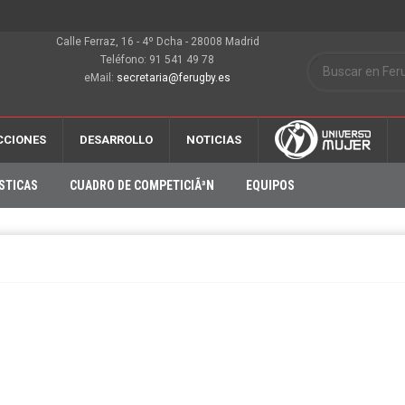
Calle Ferraz, 16 - 4º Dcha - 28008 Madrid
Teléfono: 91 541 49 78
eMail:
secretaria@ferugby.es
CCIONES
DESARROLLO
NOTICIAS
STICAS
CUADRO DE COMPETICIÃ³N
EQUIPOS