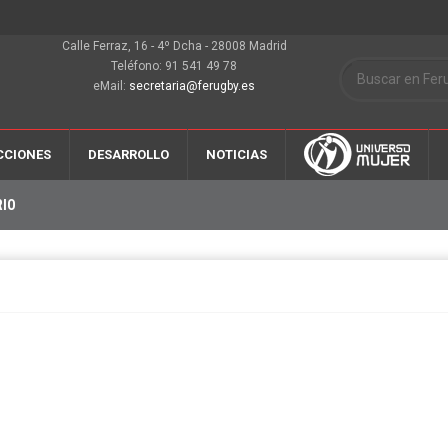
Calle Ferraz, 16 - 4º Dcha - 28008 Madrid
Teléfono: 91 541 49 78
eMail:
secretaria@ferugby.es
CCIONES
DESARROLLO
NOTICIAS
RIO