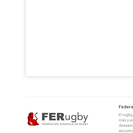
Federa
El rugb
más y es
deseamo
encontra