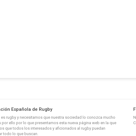
ción Española de Rugby
F
y, es rugby y necesitamos que nuestra sociedad lo conozca mucho
N
 por ello por lo que presentamos esta nueva página web en la que
C
s que todos los interesados y aficionados al rugby puedan
r todo lo que buscan.