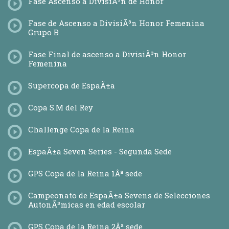
Fase Ascenso a DivisiÃ³n de Honor
Calendario
Prom. Ascenso a DivisiÃ³n de Honor
Calendario
Fase de Ascenso a DivisiÃ³n Honor Femenina
Grupo B
EstadÃ­sticas
Equipos
PromociÃ³n de Ascenso a DivisiÃ³n de Honor B
Fase Final de ascenso a DivisiÃ³n Honor
Calendario
Femenina
ClasificaciÃ³n
EstadÃ­sticas
Supercopa de EspaÃ±a
Cuadro de competiciÃ³n
Equipos
Copa S.M del Rey
Torneo Nacional Sub 16
Calendario
Challenge Copa de la Reina
Categorías Inferiores
Campeonato de EspaÃ±a Sub16
EspaÃ±a Seven Series - Segunda Sede
Campeonato de EspaÃ±a Sub 18
Torneo Nacional Sub 18
GPS Copa de la Reina 1Âª sede
Torneo Nacional Sub 16
Torneo Nacional Sub 14 (AlevÃ­n)
Campeonato de EspaÃ±a Sevens de Selecciones
Torneo Nacional Sub 12 (BenjamÃ­n)
AutonÃ³micas en edad escolar
Torneo Nacional Sub 10 (PrebenjamÃ­n)
Torneo Nacional Sub 8 (Jabatos)
GPS Copa de la Reina 2Âª sede
Torneo Nacional Sub 6 (Linces)