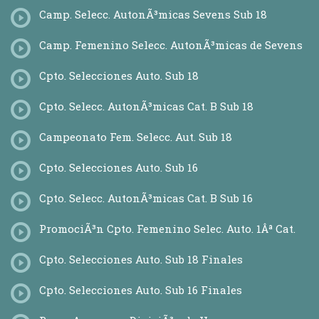
SelecciÃ³n XV Masculina
Camp. Selecc. AutonÃ³micas Sevens Sub 18
SelecciÃ³n XV Femenina
SelecciÃ³n 7 Masculina
Camp. Femenino Selecc. AutonÃ³micas de Sevens
SelecciÃ³nn 7 Femenina
SelecciÃ³n XV Sub 18 Masculina
Cpto. Selecciones Auto. Sub 18
SelecciÃ³n XV Sub 20 Masculina
SelecciÃ³n 7 Sub18 Masculina
SelecciÃ³n 7 S18 Femenina
Cpto. Selecc. AutonÃ³micas Cat. B Sub 18
SelecciÃ³n Rugby Playa Femenina
DESARROLLO
Campeonato Fem. Selecc. Aut. Sub 18
Entrenadores
Arbitros
Cpto. Selecciones Auto. Sub 16
Primeros Auxilios en Rugby
PromociÃ³n
Cpto. Selecc. AutonÃ³micas Cat. B Sub 16
Mujer y Rugby
Jugadores
PromociÃ³n Cpto. Femenino Selec. Auto. 1Âª Cat.
Plataforma de FormaciÃ³n
CURSOS ENERUGBY
Cpto. Selecciones Auto. Sub 18 Finales
Comunidad de aprendizaje
NOTICIAS
Cpto. Selecciones Auto. Sub 16 Finales
Todas las Noticias
Competiciones Nacionales
Competiciones Internacionales