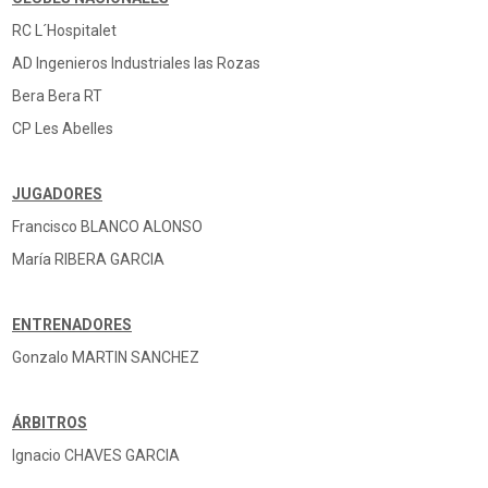
equipos
RC L´Hospitalet
Liga Iberdrola de Rugby
Leona Iberdrola
AD Ingenieros Industriales las Rozas
Calendario
Bera Bera RT
ClasificaciÃ³n
Estadisticas
CP Les Abelles
Cuadro de CompeticiÃ³n
Equipos
Competicion Nacional sub 23 / B
JUGADORES
Calendario
Francisco BLANCO ALONSO
ClasificaciÃ³n
Estadisticas
María RIBERA GARCIA
Cuadro de CompeticiÃ³n
Equipos
DivisiÃ³n de Honor B Grupo A
ENTRENADORES
Calendario
Gonzalo MARTIN SANCHEZ
Clasificacion
Estadisticas
Cuadro de CompeticiÃ³n
ÁRBITROS
Equipos
Ascenso DivisiÃ³n Honor B. Grupo A
Ignacio CHAVES GARCIA
Calendario