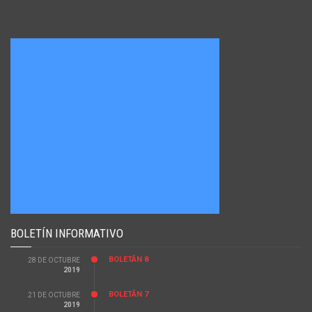
Estadisticas
Cuadro de CompeticiÃ³n
Equipos
DivisiÃ³n de Honor B grupo B
Calendario
ClasificaciÃ³n
Estadisticas
Cuadro de CompeticiÃ³n
Equipos
Ascenso DivisiÃ³n Honor B. Grupo B
Calendario
EstadÃ­sticas
Cuadro de CompeticiÃ³n
Equipos
DivisiÃ³n de Honor B Grupo C
Calendario
ClasificaciÃ³n
BOLETÍN INFORMATIVO
Estadisticas
Cuadro de CompeticiÃ³n
BOLETÃ­N 8
28 DE OCTUBRE
Equipos
2019
Ascenso DivisiÃ³n Honor B. Grupo C
BOLETÃ­N 7
Calendario
21 DE OCTUBRE
2019
EstadÃ­sticas