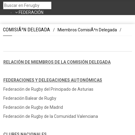
FEDERACIÓN
Bienvenida
Junta Directiva
COMISIÃ³N DELEGADA
/
Miembros ComisiÃ³n Delegada
/
Organigrama FER
ComisiÃ³n delegada
Plan EstratÃ©gico FER 2017-2023
LegislaciÃ³n FER
Procesos Electorales
Datos FER
RELACIÓN DE MIEMBROS DE LA COMISIÓN DELEGADA
Asamblea General
ComitÃ©s
Seleccionadores
FEDERACIONES Y DELEGACIONES AUTONÓMICAS
Federaciones AutonÃ³micas
Federación de Rugby del Principado de Asturias
Servicios MÃ©dicos
Antidoping
Federación Balear de Rugby
COMPETICIONES
Federación de Rugby de Madrid
DivisiÃ³n de Honor
Calendario
Federación de Rugby de la Comunidad Valenciana
Clasificacion
Estadisticas
Cuadro de CompeticiÃ³n
CLUBES NACIONALES