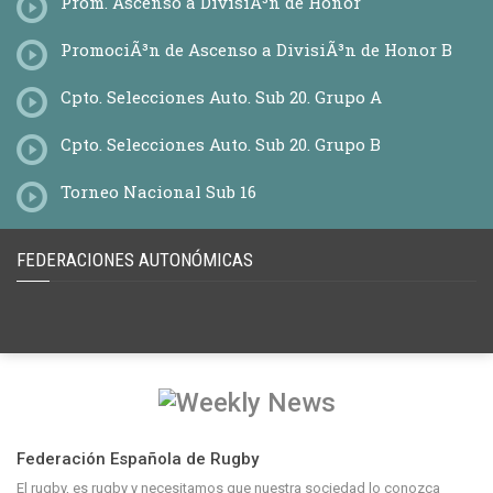
Prom. Ascenso a DivisiÃ³n de Honor
Desarrollo
Otras
PromociÃ³n de Ascenso a DivisiÃ³n de Honor B
BALCÃ³N FEDERACIONES Y CLUBES
Convocatorias
Cpto. Selecciones Auto. Sub 20. Grupo A
Boletines
Cpto. Selecciones Auto. Sub 20. Grupo B
Torneo Nacional Sub 16
MUJER Y RUGBY
SelecciÃ³n XV Femenina
SelecciÃ³nn 7 Femenina
FEDERACIONES AUTONÓMICAS
SelecciÃ³n 7 S18 Femenina
Liga Iberdrola de Rugby
Leona Iberdrola
Calendario
ClasificaciÃ³n
Estadisticas
Cuadro de CompeticiÃ³n
Equipos
PromociÃ³n DivisiÃ³n de Honor Femenina
Federación Española de Rugby
Calendario
Cuadro de competicion
El rugby, es rugby y necesitamos que nuestra sociedad lo conozca