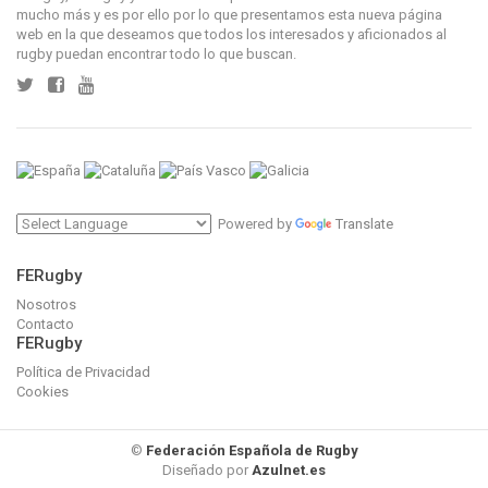
mucho más y es por ello por lo que presentamos esta nueva página
Equipos
web en la que deseamos que todos los interesados y aficionados al
Fase de Ascenso a DivisiÃ³n Honor Femenina Grupo A
rugby puedan encontrar todo lo que buscan.
Calendario
ClasificaciÃ³n
EstadÃ­sticas
Equipos
Fase de Ascenso a DivisiÃ³n Honor Femenina Grupo B
Calendario
ClasificaciÃ³n
EstadÃ­sticas
Powered by
Translate
Equipos
Fase Final de ascenso a DivisiÃ³n Honor Femenina
FERugby
Calendario
ClasificaciÃ³n
Nosotros
EstadÃ­sticas
Contacto
Equipos
FERugby
Cpto. Femenino Selec. Auto. 1Âª Cat.
Política de Privacidad
Calendario
Cookies
Estadisticas
ClasificaciÃ³n
Equipos
©
Federación Española de Rugby
Diseñado por
Azulnet.es
Cpto. Femenino Selec. Auto. 2Âª Cat.