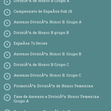
DivisiÃ³n de Honor B Grupo A
Fase Final de ascenso a DivisiÃ³n Honor Femenina
Calendario
Campeonato de EspaÃ±a Sub 18
ClasificaciÃ³n
EstadÃ­sticas
Ascenso DivisiÃ³n Honor B. Grupo A
Equipos
Supercopa de EspaÃ±a
DivisiÃ³n de Honor B grupo B
Calendario
Estadisticas
Cuadro de CompeticiÃ³n
EspaÃ±a 7s Series
Equipos
Copa S.M del Rey
Ascenso DivisiÃ³n Honor B. Grupo B
Calendario
Cuadro de CompeticiÃ³n
DivisiÃ³n de Honor B Grupo C
Challenge Copa de la Reina
Calendario
Ascenso DivisiÃ³n Honor B. Grupo C
EspaÃ±a Seven Series - Segunda Sede
Calendario
PromociÃ³n DivisiÃ³n de Honor Femenina
GPS Copa de la Reina 1Âª sede
calendario
Fase de Ascenso a DivisiÃ³n Honor Femenina
GPS Copa de la Reina 2Âª sede
Grupo A
calendario
GPS Copa de la Reina 3Âª Sede