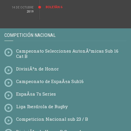
Cuadro de CompeticiÃ³n
BOLETÃ­N 6
14 DE OCTUBRE
Equipos
2019
PromociÃ³n DivisiÃ³n de Honor Femenina
Calendario
Cuadro de competicion
Equipos
COMPETICIÓN NACIONAL
Fase de Ascenso a DivisiÃ³n Honor Femenina Grupo A
Calendario
Campeonato Selecciones AutonÃ³micas Sub 16
ClasificaciÃ³n
Cat B
EstadÃ­sticas
Equipos
DivisiÃ³n de Honor
Fase Ascenso a DivisiÃ³n de Honor
Calendario
Campeonato de EspaÃ±a Sub16
ClasificaciÃ³n
Estadisticas
Cuadro de competiciÃ³n
EspaÃ±a 7s Series
Equipos
Fase de Ascenso a DivisiÃ³n Honor Femenina Grupo B
Liga Iberdrola de Rugby
Calendario
ClasificaciÃ³n
Competicion Nacional sub 23 / B
EstadÃ­sticas
Equipos