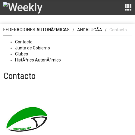
FEDERACIONES AUTONÃ³MICAS
/
ANDALUCÃ­A
/
Contacto
Contacto
Junta de Gobierno
Clubes
HistÃ³rico AutonÃ³mico
Contacto