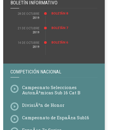
BOLETÍN INFORMATIVO
BOLETÃ­N 8
28 DE OCTUBRE
2019
BOLETÃ­N 7
21 DE OCTUBRE
2019
BOLETÃ­N 6
14 DE OCTUBRE
2019
COMPETICIÓN NACIONAL
Campeonato Selecciones
AutonÃ³micas Sub 16 Cat B
DivisiÃ³n de Honor
Campeonato de EspaÃ±a Sub16