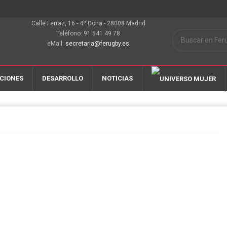
Calle Ferraz, 16 - 4º Dcha - 28008 Madrid
Teléfono: 91 541 49 78
eMail:
secretaria@ferugby.es
CIONES
DESARROLLO
NOTICIAS