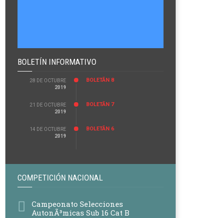
BOLETÍN INFORMATIVO
BOLETÃ­N 8
28 DE OCTUBRE
2019
BOLETÃ­N 7
21 DE OCTUBRE
2019
BOLETÃ­N 6
14 DE OCTUBRE
2019
COMPETICIÓN NACIONAL
Campeonato Selecciones
AutonÃ³micas Sub 16 Cat B