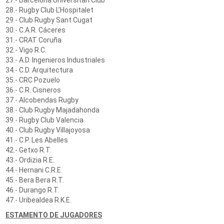
27.- Barcelona Universitari Club
28.- Rugby Club L’Hospitalet
29.- Club Rugby Sant Cugat
30.- C.A.R. Cáceres
31.- CRAT Coruña
32.- Vigo R.C.
33.- A.D. Ingenieros Industriales
34.- C.D. Arquitectura
35.- CRC Pozuelo
36.- C.R. Cisneros
37.- Alcobendas Rugby
38.- Club Rugby Majadahonda
39.- Rugby Club Valencia
40.- Club Rugby Villajoyosa
41.- C.P. Les Abelles
42.- Getxo R.T.
43.- Ordizia R.E.
44.- Hernani C.R.E.
45.- Bera Bera R.T.
46.- Durango R.T.
47.- Uribealdea R.K.E.
ESTAMENTO DE JUGADORES