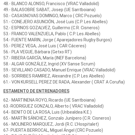
48.- BLANCO ALONSO, Francisco (VRAC Valladolid)
49.- BALASOBRE SABAT, Josep (UE Santboiana)
50.- CASASNOVAS DOMINGO, Marco ( CRC Pozuelo)
51.- CONEJERO ASUNCIÓN, José Luis (C.P. Les Abelles)
52.- ESPINOS GOZALVEZ, Guillermo (C.R. Cisneros)
53.- FRANCO VALENZUELA, Pablo ( C.P. Les Abelles)
54.- FUENTE MARIN, Jorge ( Aparejadores Rugby Burgos)
55.- PEREZ VEGA, José Luis ( CAR Cáceres)
56.- PLA VEGUE, Bárbara (Getxo RT)
57.- RIBERA GARCÍA, María (INEF Barcelona)
58.- ALGAR GONZÁLEZ, Ingrid (XV Sanse Scrum)
59.- SEVILLANO CASADO, Manuel Enrique (VRAC Valladolid)
60.- SORRIBES RAMIREZ, Alexandre (C.P. Les Abelles)
61.- VON KURSELL PEREZ DE RADA, Alexander ( CRAT A Coruña)
ESTAMENTO DE ENTRENADORES
62.- MARTINENA ROYO, Ricardo (UE Santboiana)
63.-RODRIGUEZ GONZALO, Alberto ( VRAC Valladolid)
64.- BENITO DE LA ROSA, Luis (Uribealdea K.E.)
65.- MARTÍN SÁNCHEZ, Gonzalo Junípero (C.R. Cisneros)
66.- MOLINERO MARQUEZ, Jordi (R.C. L’Hospitalet)
67- PUERTA BERROCAL, Miguel Ángel (CRC Pozuelo)