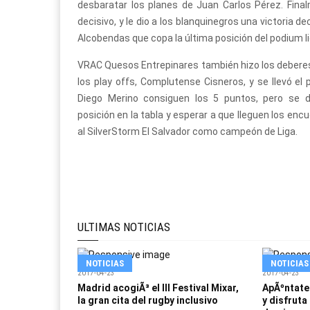
desbaratar los planes de Juan Carlos Pérez. Final
decisivo, y le dio a los blanquinegros una victoria de
Alcobendas que copa la última posición del podium l
VRAC Quesos Entrepinares también hizo los deberes 
los play offs, Complutense Cisneros, y se llevó el
Diego Merino consiguen los 5 puntos, pero se 
posición en la tabla y esperar a que lleguen los enc
al SilverStorm El Salvador como campeón de Liga.
ULTIMAS NOTICIAS
NOTICIAS
NOTICIAS
2017-04-23
2017-04-23
Madrid acogiÃ³ el III Festival Mixar,
ApÃºntate 
la gran cita del rugby inclusivo
y disfruta