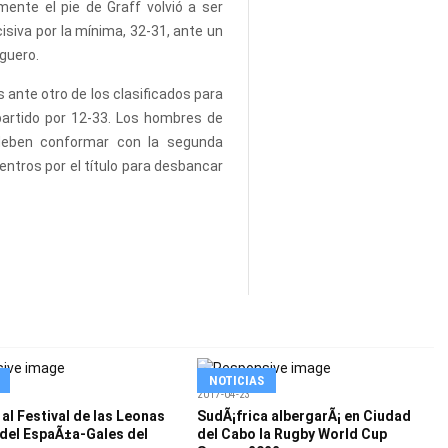
mente el pie de Graff volvió a ser
cisiva por la mínima, 32-31, ante un
iguero.
ante otro de los clasificados para
 partido por 12-33. Los hombres de
deben conformar con la segunda
uentros por el título para desbancar
NOTICIAS
2017-04-23
al Festival de las Leonas
SudÃ¡frica albergarÃ¡ en Ciudad
 del EspaÃ±a-Gales del
del Cabo la Rugby World Cup