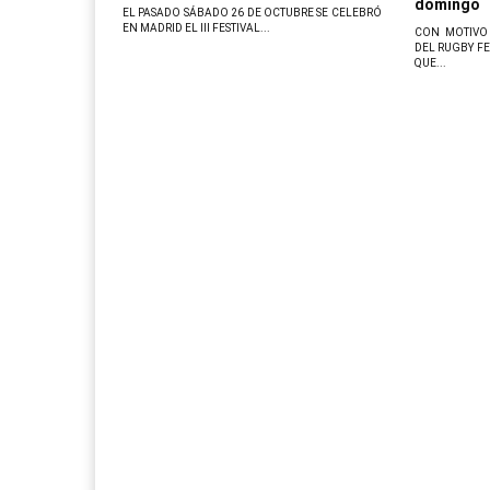
domingo
EL PASADO SÁBADO 26 DE OCTUBRE SE CELEBRÓ
EN MADRID EL III FESTIVAL...
CON MOTIVO
DEL RUGBY FE
QUE...