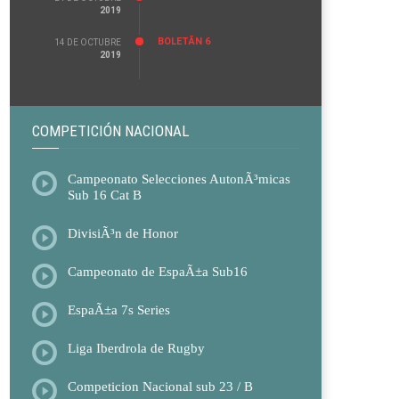
2019
BOLETÃ­N 6
14 DE OCTUBRE
2019
COMPETICIÓN NACIONAL
Campeonato Selecciones AutonÃ³micas
Sub 16 Cat B
DivisiÃ³n de Honor
Campeonato de EspaÃ±a Sub16
EspaÃ±a 7s Series
Liga Iberdrola de Rugby
Competicion Nacional sub 23 / B