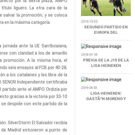
 directo por la sexta plaza, AMPO
título liguero. La otra cara de la
e salvar la promoción, y se coloca
aza en la máxima categoría.
2016-10-20
SEGUNDO PARTIDO EN
EUROPA DEL
SILVERSTORM EL
SALVADOR
a jornada ante la UE Santboaiana,
rse con claridad a los de amarillo
2018-01-18
la promoción. A la misma hora, el
PREVIA DE LA J15 DE LA
LIGA HEINEKEN
ndo seis ensayos al FCB por 40-28,
n a los catalanes y les libra de la
el SENOR Independiente certificaba
2019-04-03
el partido ante el AMPO Ordizia por
LIGA HEINEKEN:
esto gracias a la victoria por 33-10
GASTÃ³N MORENO Y
 se despide con este partido de la
BORGHI, ENTRE LOS
MEJORES DE LA J20
ón. SilverStorm El Salvador recibía
s de Madrid estuvieron a punto de