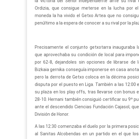
la victoria del Senor Independiente ante su rival
Ordizia, que consigue meterse en la lucha por el 
moneda la ha vivido el Getxo Artea que no consigu
penúltimo a la espera de conocer a su rival por la pl
Precisamente el conjunto getxotarra inauguraba l
que aprovechaba su condición de local para impone
por 62-8, dejandoles sin opciones de librarse de 
Bizkaia gernika conseguía imponerse en casa anota
pero la derrota de Getxo coloca en la décima posició
disputa por el puesto en Liga. También a las 12:00 
su plaza en los play offs, tras llevarse con bonus 
28-10. Hernani también consiguió certificar su 9º pu
ante el descendido Ciencias Fundación Cajasol, que
División de Honor.
A las 12:30 comenzaba el duelo por la primera posici
al Sanitas Alcobendas en un partido en el que lo