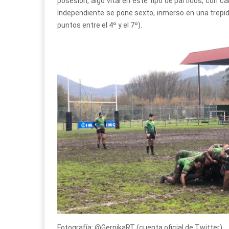
posesión, algo vital en este tipo de partidos, con 
Independiente se pone sexto, inmerso en una trepida
puntos entre el 4º y el 7º).
Fotografía: @GernikaRT (cuenta oficial de Twitter).