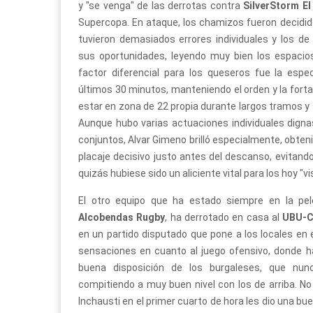
y "se venga" de las derrotas contra
SilverStorm El
Supercopa. En ataque, los chamizos fueron decidid
tuvieron demasiados errores individuales y los d
sus oportunidades, leyendo muy bien los espacios 
factor diferencial para los queseros fue la espe
últimos 30 minutos, manteniendo el orden y la for
estar en zona de 22 propia durante largos tramos y 
Aunque hubo varias actuaciones individuales dign
conjuntos, Alvar Gimeno brilló especialmente, obte
placaje decisivo justo antes del descanso, evitando
quizás hubiese sido un aliciente vital para los hoy "vi
El otro equipo que ha estado siempre en la pel
Alcobendas Rugby
, ha derrotado en casa al
UBU-Co
en un partido disputado que pone a los locales en
sensaciones en cuanto al juego ofensivo, donde ha
buena disposición de los burgaleses, que nun
compitiendo a muy buen nivel con los de arriba. No 
Inchausti en el primer cuarto de hora les dio una b