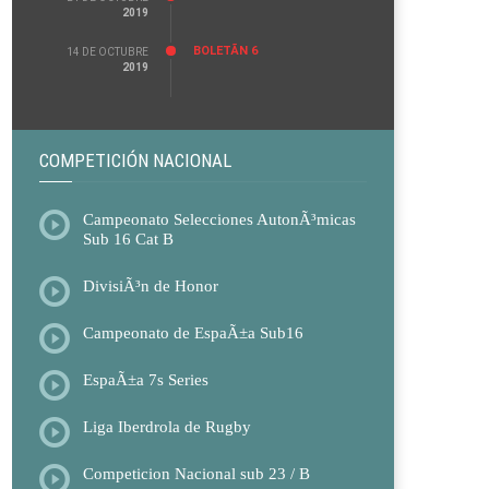
2019
BOLETÃ­N 6
14 DE OCTUBRE
2019
COMPETICIÓN NACIONAL
Campeonato Selecciones AutonÃ³micas
Sub 16 Cat B
DivisiÃ³n de Honor
Campeonato de EspaÃ±a Sub16
EspaÃ±a 7s Series
Liga Iberdrola de Rugby
Competicion Nacional sub 23 / B