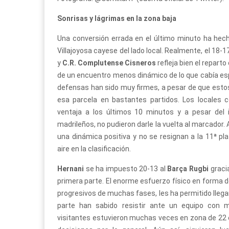
Sonrisas y lágrimas en la zona baja
Una conversión errada en el último minuto ha hech
Villajoyosa cayese del lado local. Realmente, el 18-1
y
C.R. Complutense Cisneros
refleja bien el repar
de un encuentro menos dinámico de lo que cabía es
defensas han sido muy firmes, a pesar de que esto
esa parcela en bastantes partidos. Los locales c
ventaja a los últimos 10 minutos y a pesar del i
madrileños, no pudieron darle la vuelta al marcador.
una dinámica positiva y no se resignan a la 11ª pla
aire en la clasificación.
Hernani
se ha impuesto 20-13 al
Barça Rugbi
gracia
primera parte. El enorme esfuerzo físico en forma d
progresivos de muchas fases, les ha permitido llega
parte han sabido resistir ante un equipo con 
visitantes estuvieron muchas veces en zona de 22 