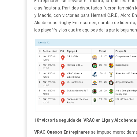
Entrepinares se llevase el triunfo, lo que les en
clasificatoria. Partidos disputados fueron también l
y Madrid, con victorias para Hernani C.R.E., Aldro E
Alcobendas Rugby. En resumen, cambio de liderato,
los playoffs y los cuatro equipos de la parte baja ha
10ª victoria seguida del VRAC en Liga y Alcobendas
VRAC Quesos Entrepinares
se impuso merecidament