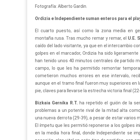
Fotografía: Alberto Gardin.
Ordizia e Independiente suman enteros para el pla
El cuarto puesto, así como la zona media en ge
montaña rusa. Tras mucho remar y remar, el
U.E. 
caído del lado visitante, ya que en el intercambio c
golpes en el marcador, Ordizia ha sido ligeramente
han tenido unos 40 minutos centrales de partido 
campo, lo que les ha permitido remontar temporal
cometieron muchos errores en ese intervalo, recib
aunque en el tramo final fueron muy superiores en l
pie, claves para llevarse la estrecha victoria final (22
Bizkaia Gernika R.T.
ha repetido el guión de la 
problemas a un potente rival de la mitad alta com
una nueva derrota (29-39), a pesar de estar varios 
El ímpetu que les permitió reponerse a los golpes ini
en la media hora final, donde Independiente se im