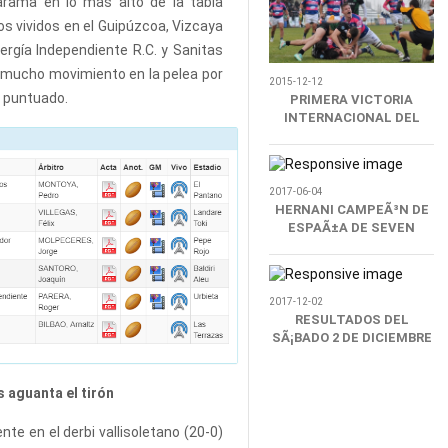
carama en lo más alto de la tabla
os vividos en el Guipúzcoa, Vizcaya
nergía Independiente R.C. y Sanitas
 mucho movimiento en la pelea por
2015-12-12
n puntuado.
PRIMERA VICTORIA
INTERNACIONAL DEL
VRAC
2017-06-04
HERNANI CAMPEÃ³N DE
ESPAÃ±A DE SEVEN
2017-12-02
RESULTADOS DEL
SÃ¡BADO 2 DE DICIEMBRE
 aguanta el tirón
e en el derbi vallisoletano (20-0)