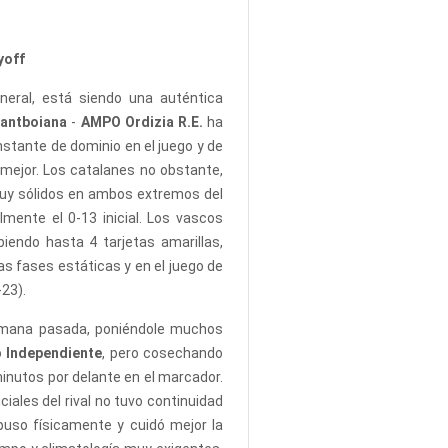
yoff
neral, está siendo una auténtica
Santboiana
-
AMPO Ordizia R.E.
ha
onstante de dominio en el juego y de
 mejor. Los catalanes no obstante,
muy sólidos en ambos extremos del
mente el 0-13 inicial. Los vascos
iendo hasta 4 tarjetas amarillas,
as fases estáticas y en el juego de
-23).
semana pasada, poniéndole muchos
o
Independiente
, pero cosechando
minutos por delante en el marcador.
ciales del rival no tuvo continuidad
puso físicamente y cuidó mejor la