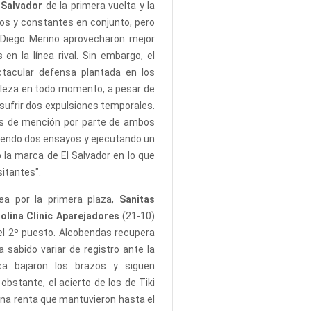
 Salvador
de la primera vuelta y la
os y constantes en conjunto, pero
e Diego Merino aprovecharon mejor
en la línea rival. Sin embargo, el
ctacular defensa plantada en los
taleza en todo momento, a pesar de
sufrir dos expulsiones temporales.
as de mención por parte de ambos
niendo dos ensayos y ejecutando un
 la marca de El Salvador en lo que
sitantes".
ea por la primera plaza,
Sanitas
lina Clinic Aparejadores
(21-10)
 el 2º puesto. Alcobendas recupera
 sabido variar de registro ante la
ca bajaron los brazos y siguen
obstante, el acierto de los de Tiki
uena renta que mantuvieron hasta el