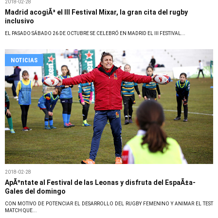
2018-02-28
Madrid acogiÃ³ el III Festival Mixar, la gran cita del rugby
inclusivo
EL PASADO SÁBADO 26 DE OCTUBRE SE CELEBRÓ EN MADRID EL III FESTIVAL...
NOTICIAS
2018-02-28
ApÃºntate al Festival de las Leonas y disfruta del EspaÃ±a-
Gales del domingo
CON MOTIVO DE POTENCIAR EL DESARROLLO DEL RUGBY FEMENINO Y ANIMAR EL TEST
MATCH QUE...